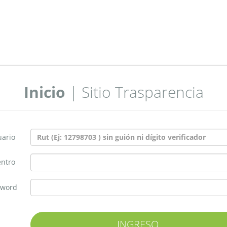
Inicio
| Sitio Trasparencia
uario
entro
sword